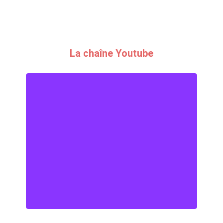
La chaîne Youtube
Chaîne YouTube de la FFCV
Projections, entretiens et temps forts
de la fédération