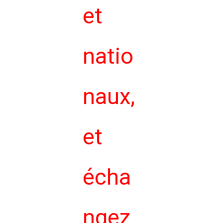
et
natio
naux,
et
écha
ngez