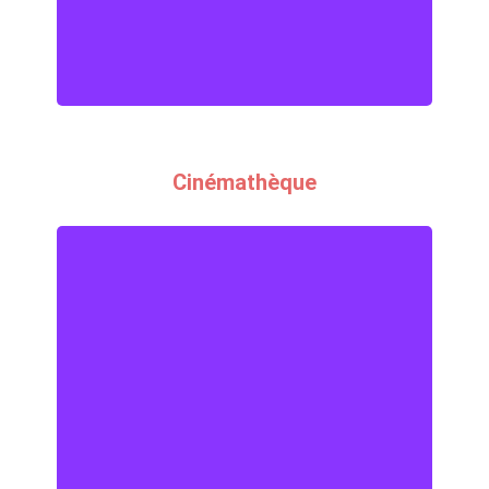
partager !
Cinémathèque
Cinémathèque
Plus de 7 000 films à votre
disposition !