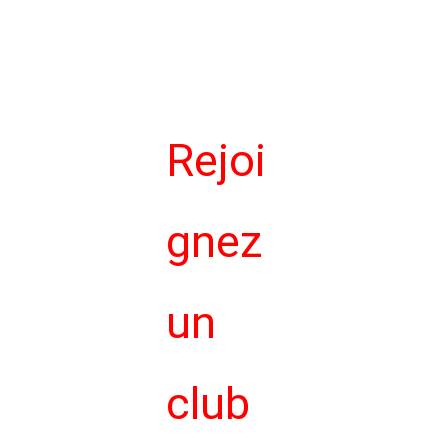
UVRIR,
ECHA
NGER
Rejoi
gnez
un
club