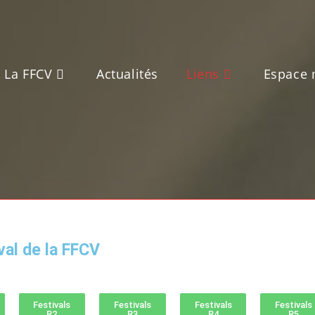
La FFCV
Actualités
Liens
Espace
val de la FFCV
Festivals
Festivals
Festivals
Festivals
R2
R3
R4
R5