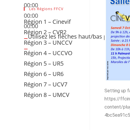
00:00
Les Régions FFCV
00:00
Région 1 – Cinevif
00:00
Région 2 – CVR2
Utilisez les flèches haut/bas pour au
Région 3 – UNCCV
Région 4 – UCCVO
Région 5 – UR5
Région 6 – UR6
Région 7 – UCV7
Setting up f
Région 8 – UMCV
https://ffc
content/plu
4bc5ea91c5.w