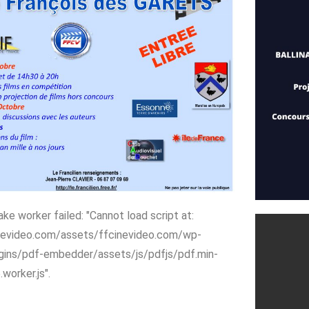
gmenter ou diminuer le volume.
ake worker failed: "Cannot load script at:
inevideo.com/assets/ffcinevideo.com/wp-
gins/pdf-embedder/assets/js/pdfjs/pdf.min-
orker.js".