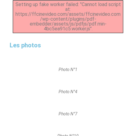
Setting up fake worker failed: "Cannot load script
at:
https://ffcinevideo.com/assets/ffcinevideo.com
/wp-content/plugins/pdf-
embedder/assets/js/pdfjs/pdf.min-
4bc5ea91c5.worker.js".
Les photos
Photo N°1
Photo N°4
Photo N°7