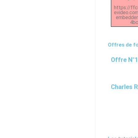
https://ff
evideo.co
embedder/
4bc
Offres de f
Offre N°
Charles 