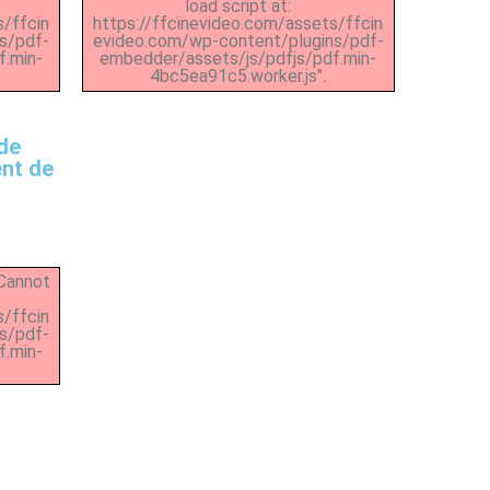
load script at:
s/ffcin
https://ffcinevideo.com/assets/ffcin
s/pdf-
evideo.com/wp-content/plugins/pdf-
f.min-
embedder/assets/js/pdfjs/pdf.min-
4bc5ea91c5.worker.js".
de
ent de
"Cannot
s/ffcin
s/pdf-
f.min-