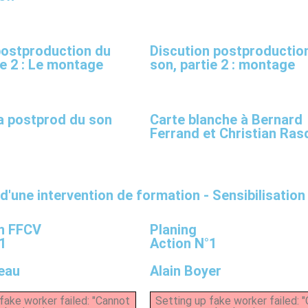
postproduction du
Discution postproductio
ie 2 : Le montage
son, partie 2 : montage
la postprod du son
Carte blanche à Bernard
Ferrand et Christian Ras
d'une intervention de formation - Sensibilisation
n FFCV
Planing
1
Action N°1
peau
Alain Boyer
fake worker failed: "Cannot
Setting up fake worker failed: 