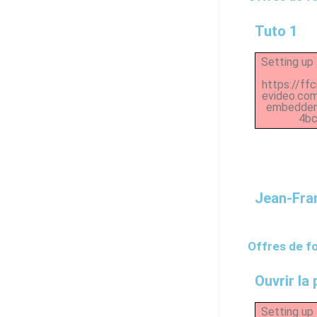
Tuto 1
Setting up 
https://ff
evideo.co
embedder/
4bc
Jean-Fra
Offres de fo
Ouvrir la
Setting up 