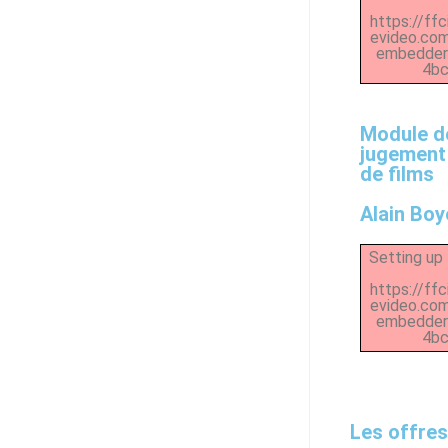
https://ff
evideo.co
embedder/
4bc
Module de
jugement
de films
Alain Boy
Setting up 
https://ff
evideo.co
embedder/
4bc
Les offres