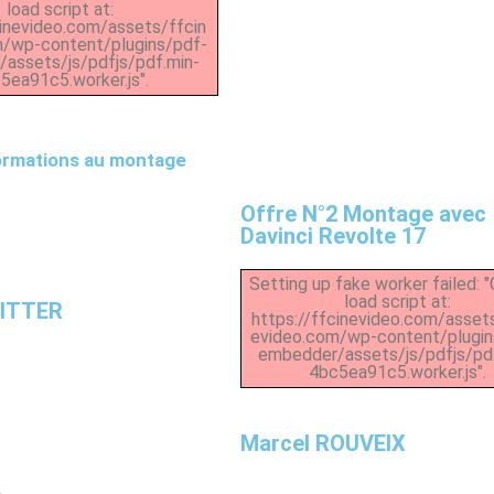
load script at:
cinevideo.com/assets/ffcin
m/wp-content/plugins/pdf-
assets/js/pdfjs/pdf.min-
5ea91c5.worker.js".
ormations au montage
1
Offre N°2 Montage avec
Davinci Revolte 17
Setting up fake worker failed: 
load script at:
RITTER
https://ffcinevideo.com/asset
evideo.com/wp-content/plugin
embedder/assets/js/pdfjs/pd
4bc5ea91c5.worker.js".
Marcel ROUVEIX