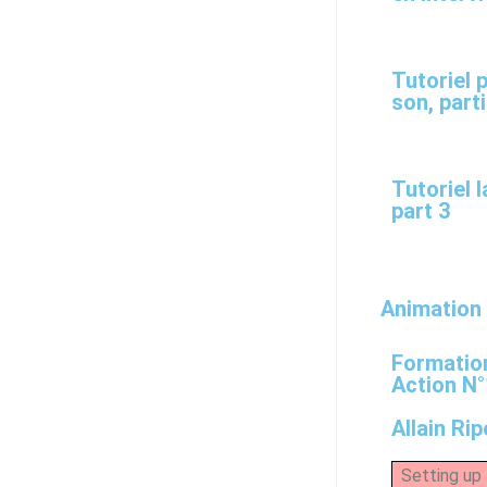
Tutoriel 
son, part
Tutoriel 
part 3
Animation 
Formatio
Action N°
Allain Ri
Setting up 