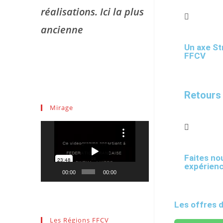
réalisations. Ici la plus
ancienne
Un axe St
FFCV
Retours
Mirage
Lecteur
vidéo
Faites no
expérien
00:00
00:00
Les offres 
Les Régions FFCV