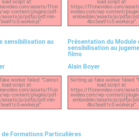
load script at:
load script at:
cinevideo.com/assets/ffcin
https://ffcinevideo.com/asset
m/wp-content/plugins/pdf-
evideo.com/wp-content/plugin
assets/js/pdfjs/pdf.min-
embedder/assets/js/pdfjs/pd
5ea91c5.worker.js".
4bc5ea91c5.worker.js".
 sensibilisation au
Présentation du Module 
sensibilisation au jugem
films
er
Alain Boyer
fake worker failed: "Cannot
Setting up fake worker failed: 
load script at:
load script at:
cinevideo.com/assets/ffcin
https://ffcinevideo.com/asset
m/wp-content/plugins/pdf-
evideo.com/wp-content/plugin
assets/js/pdfjs/pdf.min-
embedder/assets/js/pdfjs/pd
5ea91c5.worker.js".
4bc5ea91c5.worker.js".
 de Formations Particulières