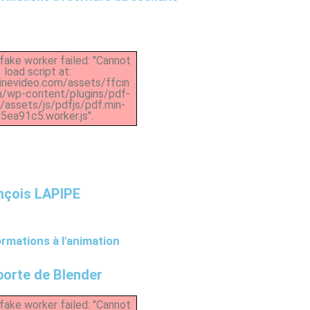
fake worker failed: "Cannot
load script at:
cinevideo.com/assets/ffcin
m/wp-content/plugins/pdf-
assets/js/pdfjs/pdf.min-
5ea91c5.worker.js".
nçois LAPIPE
rmations à l'animation
 porte de Blender
fake worker failed: "Cannot